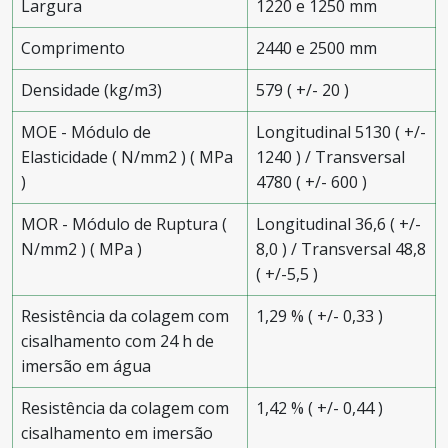
Largura
1220 e 1250 mm
Comprimento
2440 e 2500 mm
Densidade (kg/m3)
579 ( +/- 20 )
MOE - Módulo de
Longitudinal 5130 ( +/-
Elasticidade ( N/mm2 ) ( MPa
1240 ) / Transversal
)
4780 ( +/- 600 )
MOR - Módulo de Ruptura (
Longitudinal 36,6 ( +/-
N/mm2 ) ( MPa )
8,0 ) / Transversal 48,8
( +/-5,5 )
Resistência da colagem com
1,29 % ( +/- 0,33 )
cisalhamento com 24 h de
imersão em água
Resistência da colagem com
1,42 % ( +/- 0,44 )
cisalhamento em imersão