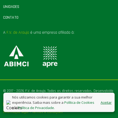
UNIDADES
CONTATO
A
F.V. de Araujo
é uma empresa afiliada à:
© 2017 - 2026 F.V. de Araujo. Todos os direitos reservados. Desenvolvido
por
FineMult
Nós utilizamos cookies para garantir a sua melhor
experiência. Saiba mais sobre a
Política de Cookies
Aceitar
e a
Política de Privacidade.
•
Informação legal
Termos e Condições